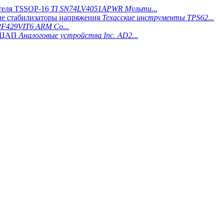
TI SN74LV4051APWR Мульти...
Техасские инструменты TPS62...
F429VIT6 ARM Co...
Аналоговые устройства Inc. AD2...