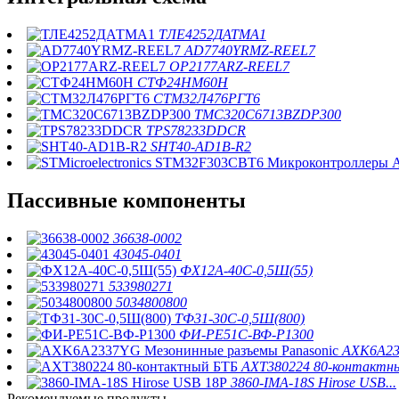
ТЛЕ4252ДАТМА1
AD7740YRMZ-REEL7
OP2177ARZ-REEL7
СТФ24НМ60Н
СТМ32Л476РГТ6
ТМС320C6713BZDP300
TPS78233DDCR
SHT40-AD1B-R2
Пассивные компоненты
36638-0002
43045-0401
ФХ12А-40С-0,5Ш(55)
533980271
5034800800
ТФ31-30С-0,5Ш(800)
ФИ-РЕ51С-ВФ-Р1300
AXK6A233
AXT380224 80-контактн
3860-IMA-18S Hirose USB...
Рекомендуемые продукты