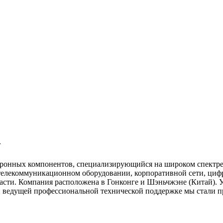
y
ронных компонентов, специализирующийся на широком спектре
 телекоммуникационном оборудовании, корпоративной сети, циф
сти. Компания расположена в Гонконге и Шэньчжэне (Китай). У
и ведущей профессиональной технической поддержке мы стали 