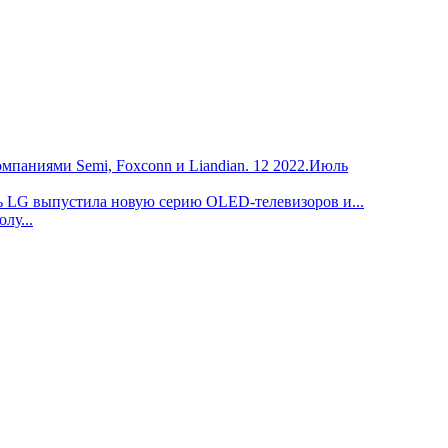
12
2022.Июль
ь
LG выпустила новую серию OLED-телевизоров и...
лу...