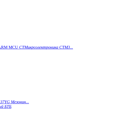
СТМикроэлектроника СТМ3...
7YG Мезонин...
ый БТБ