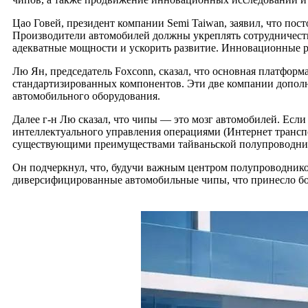
Цао Говей, президент компании Semi Taiwan, заявил, что по
Производители автомобилей должны укреплять сотрудничест
адекватные мощности и ускорить развитие. Инновационные 
Лю Ян, председатель Foxconn, сказал, что основная платфор
стандартизированных компонентов. Эти две компании допол
автомобильного оборудования.
Далее г-н Лю сказал, что чипы — это мозг автомобилей. Если
интеллектуального управления операциями (Интернет транспо
существующими преимуществами тайваньской полупроводни
Он подчеркнул, что, будучи важным центром полупроводнико
диверсифицированные автомобильные чипы, что принесло бол