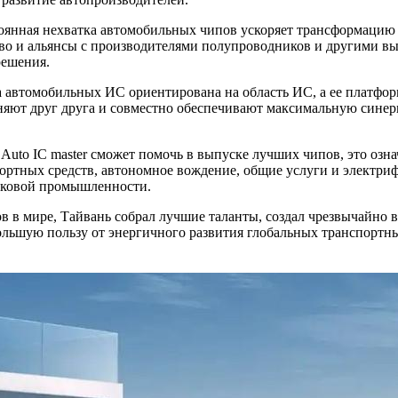
стоянная нехватка автомобильных чипов ускоряет трансформаци
во и альянсы с производителями полупроводников и другими в
решения.
ма автомобильных ИС ориентирована на область ИС, а ее платф
няют друг друга и совместно обеспечивают максимальную сине
 Auto IC master сможет помочь в выпуске лучших чипов, это озна
ртных средств, автономное вождение, общие услуги и электриф
ковой промышленности.
в в мире, Тайвань собрал лучшие таланты, создал чрезвычайно
ьшую пользу от энергичного развития глобальных транспортны