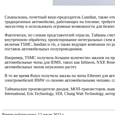
Сюаньсюань, почетный вице-председатель Liandian, также отм
традиционных автомобилях, работающих на топливе, требует
экосистему и использовать огромные возможности для бизн
Фактически, по словам представителей отрасли, Тайвань сч
внутреннюю обработку, проектирование интегральных схем и
включая TSMC, liandian и vis, а также ведущие компании по р
поставок автомобильных полупроводников.
Например, TSMC получила большое количество заказов на пр
автомобильные чипы для IDMS, таких как Infineon, NXP, Renesa
автомобильных чипов неуклонно растет.
В то же время Ruiyu получила заказы на чипы Ethernet для ав
электромобилей BMW со своими автомобильными чипами, с
Тайваньские производители диодов, МОП-транзисторов, выво
International, Eris Technology, SDI, Chang Wah Technology, к
Время публикации: 12 июля 2022 г.