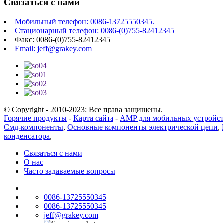
Связаться с нами
Мобильный телефон: 0086-13725550345.
Стационарный телефон: 0086-(0)755-82412345
Факс: 0086-(0)755-82412345
Email: jeff@grakey.com
© Copyright - 2010-2023: Все права защищены.
Горячие продукты
-
Карта сайта
-
AMP для мобильных устройс
Смд-компоненты
,
Основные компоненты электрической цепи
,
конденсатора
,
Связаться с нами
О нас
Часто задаваемые вопросы
0086-13725550345
0086-13725550345
jeff@grakey.com