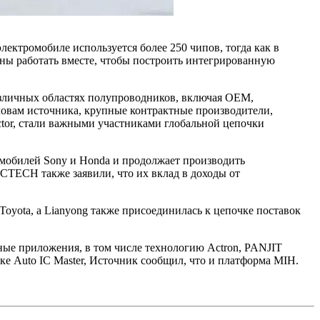
лектромобиле используется более 250 чипов, тогда как в
ны работать вместе, чтобы построить интегрированную
азличных областях полупроводников, включая OEM,
ловам источника, крупные контрактные производители,
uctor, стали важными участниками глобальной цепочки
мобилей Sony и Honda и продолжает производить
 NUCTECH также заявили, что их вклад в доходы от
 Toyota, а Lianyong также присоединилась к цепочке поставок
ые приложения, в том числе технологию Actron, PANJIT
ржке Auto IC Master, Источник сообщил, что и платформа MIH.