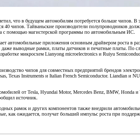
етил, что в будущем автомобилям потребуется больше чипов. В э
ся 40 чипов. Тайваньские производители полупроводников долж
еса с помощью магистерской программы по автомобильным ИС.
итает автомобильные приложения основным драйвером роста в р
 даже выводные рамки, платы датчиков и печатные платы. По с
азработке микросхем Lianyong microelectronics и Ruiyu Semicond
оизводство чипов для совместных предприятий брендов электро
s, Texas Instruments и Italian French Semiconductor. Liandian и
томобилей от Tesla, Hyundai Motor, Mercedes Benz, BMW, Honda и
ообщил источник.
дных рамок и других компонентов также внедрили автомобильн
оторые, как ожидается, получат больший импульс роста при подде